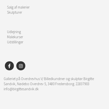
Salg af malerier
Skulpturer
Udlejning
Malekurser
Udstillinger
Galleriet på Overdrevhus V/ Billedkunstner og skulptør Birgitte
Sandvik, Nødebo Overdrev 5, 3480 Fredensborg. 22837903
info@birgittesandvik.dk