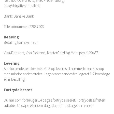
Nødebo Overdrev 5, 3480 Fredensborg
info@birgittesandvik.dk
Bank: Danske Bank
Telefonnummer: 22837903
Betaling
Betaling kan ske med:
Visa/Dankort, Visa Elektron, MasterCard og Mobilpay til 20487.
Levering
Alle forsendelser sker med GLS og leveres til nærmeste pakkeshop
med mindre andet aftales. Lagervarer sendes fra lageret 1-2 hverdage
efter bestilling.
Fortrydelsesret
Du har som forbruger 14 dages fortrydelsesret. Fortrydelsesfristen
udløber 14 dage efter den dag, du har modtaget din varer.