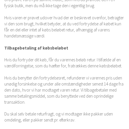
fysisk butik, men du må ikke tage den i egentlig brug.
Hvis varen er prøvet udover hvad der er beskrevet ovenfor, betragter
vi den som brugt, hvilket betyder, at du ved fortrydelse af købet kun
får en del eller intet af købs beløbet retur, afhængig af varens
handelsmæssige værdi.
Tilbagebetaling af købsbeløbet
Hvis du fortryder dit køb, får du varernes beløb retur. I tilfælde af en
værdiforringelse, som du hæfter for, fratrækkes denne købsbeløbet.
Hvis du benytter din fortrydelsesret, refunderer vi varernes pris uden
unødig forsinkelse og under alle omstændigheder senest 14 dage fra
den dato, hvor vi har modtaget varen retur. Vi tilbagebetaler med
samme betalingsmiddel, som du benyttede ved den oprindelige
transaktion.
Du skal selv betale returfragt, og vi modtager ikke pakker uden
omdeling, eller pakker sendt pr. efterkrav.