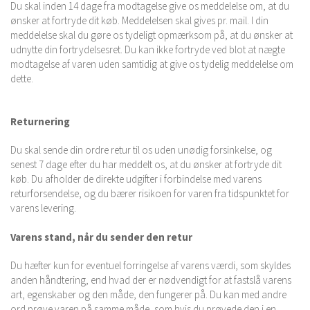
Du skal inden 14 dage fra modtagelse give os meddelelse om, at du
ønsker at fortryde dit køb. Meddelelsen skal gives pr. mail. I din
meddelelse skal du gøre os tydeligt opmærksom på, at du ønsker at
udnytte din fortrydelsesret. Du kan ikke fortryde ved blot at nægte
modtagelse af varen uden samtidig at give os tydelig meddelelse om
dette.
Returnering
Du skal sende din ordre retur til os uden unødig forsinkelse, og
senest 7 dage efter du har meddelt os, at du ønsker at fortryde dit
køb. Du afholder de direkte udgifter i forbindelse med varens
returforsendelse, og du bærer risikoen for varen fra tidspunktet for
varens levering.
Varens stand, når du sender den retur
Du hæfter kun for eventuel forringelse af varens værdi, som skyldes
anden håndtering, end hvad der er nødvendigt for at fastslå varens
art, egenskaber og den måde, den fungerer på. Du kan med andre
ord prøve varen på samme måde, som hvis du prøvede den i en