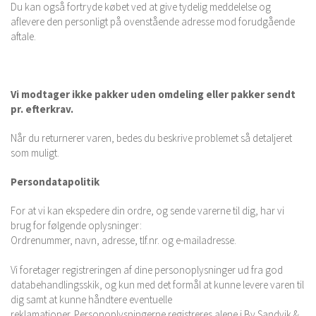
Du kan også fortryde købet ved at give tydelig meddelelse og
aflevere den personligt på ovenstående adresse mod forudgående
aftale.
Vi modtager ikke pakker uden omdeling eller pakker sendt
pr. efterkrav.
Når du returnerer varen, bedes du beskrive problemet så detaljeret
som muligt.
Persondatapolitik
For at vi kan ekspedere din ordre, og sende varerne til dig, har vi
brug for følgende oplysninger:
Ordrenummer, navn, adresse, tlf.nr. og e-mailadresse.
Vi foretager registreringen af dine personoplysninger ud fra god
databehandlingsskik, og kun med det formål at kunne levere varen til
dig samt at kunne håndtere eventuelle
reklamationer. Personoplysningerne registreres alene i By Sandvik &