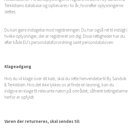
Terkildsens database og opbevares i to år, hvorefter oplysningerne
slettes.
Du kan gøre indsigelse mod registreringen. Du har også ret til indsigt i
hvilke oplysninger, der er registreret om dig. Disse rettigheder har du
efter både EU's persondataforordning samt persondataloven.
Klageadgang
Hvis du vil klage over dit køb, skal du rette henvendelse til By Sandvik
& Terkildsen. Hvis det ikke lykkes os at finde en løsning, kan du
indgive en klage til relevante nævn på området, såfremt betingelserne
herfor er opfyldt.
Varen der returneres, skal sendes til: