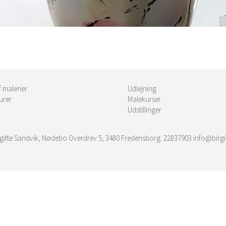
f malerier
Udlejning
urer
Malekurser
Udstillinger
irgitte Sandvik, Nødebo Overdrev 5, 3480 Fredensborg. 22837903 info@birgi