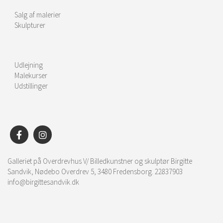
Salg af malerier
Skulpturer
Udlejning
Malekurser
Udstillinger
Galleriet på Overdrevhus V/ Billedkunstner og skulptør Birgitte
Sandvik, Nødebo Overdrev 5, 3480 Fredensborg. 22837903
info@birgittesandvik.dk