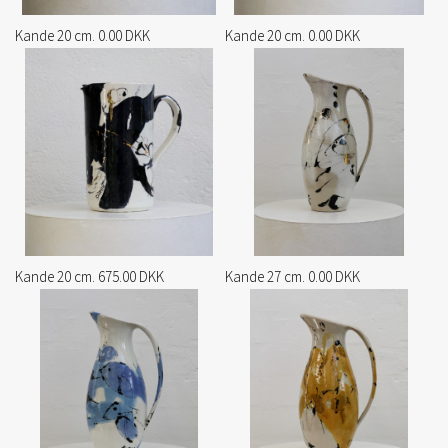
Kande 20 cm. 0.00 DKK
Kande 20 cm. 0.00 DKK
Kande 20 cm. 675.00 DKK
Kande 27 cm. 0.00 DKK