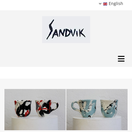
English