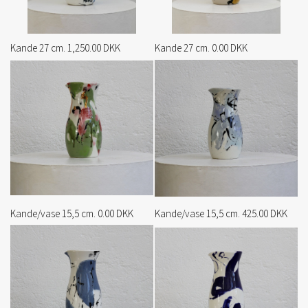
Kande 27 cm. 1,250.00 DKK
Kande 27 cm. 0.00 DKK
Kande/vase 15,5 cm. 0.00 DKK
Kande/vase 15,5 cm. 425.00 DKK