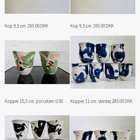
Kop 9,5 cm. 265.00 DKK
Kop 9,5 cm. 265.00 DKK
Kopper 10,5 cm. porcelæn 0.00 DKK
Kopper 11 cm. stentøj 285.00 DKK