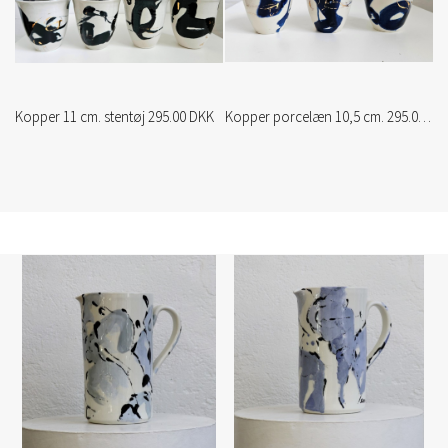
Kopper 11 cm. stentøj 295.00 DKK
Kopper porcelæn 10,5 cm. 295.00 DKK