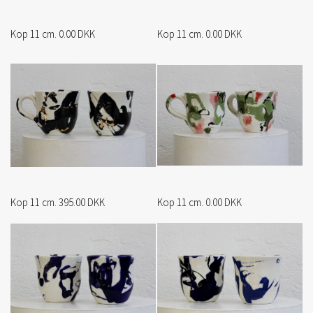
Kop 11 cm. 0.00 DKK
Kop 11 cm. 0.00 DKK
Kop 11 cm. 395.00 DKK
Kop 11 cm. 0.00 DKK